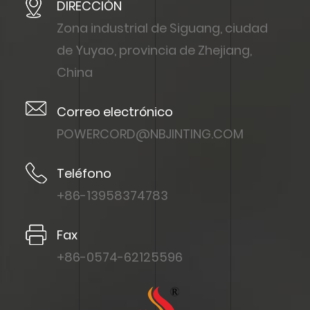
DIRECCIÓN
Zona industrial de Siguang, ciudad
de Yuyao, provincia de Zhejiang,
China
Correo electrónico
POWERCORD@NBJINTING.COM
Teléfono
+86-13958374783
Fax
+86-0574-62125596