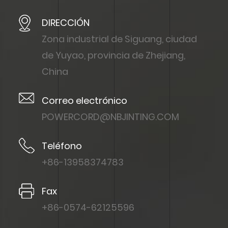
DIRECCIÓN
Zona industrial de Siguang, ciudad
de Yuyao, provincia de Zhejiang,
China
Correo electrónico
POWERCORD@NBJINTING.COM
Teléfono
+86-13958374783
Fax
+86-0574-62125596