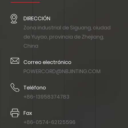
DIRECCIÓN
Zona industrial de Siguang, ciudad
de Yuyao, provincia de Zhejiang,
China
Correo electrónico
POWERCORD@NBJINTING.COM
Teléfono
+86-13958374783
Fax
+86-0574-62125596