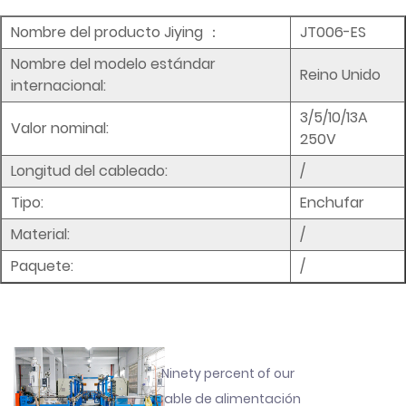
Nombre del producto Jiying
：
JT006-ES
Nombre del modelo estándar
Reino Unido
internacional:
3/5/10/13A
Valor nominal:
250V
Longitud del cableado:
/
Tipo:
Enchufar
Material:
/
Paquete:
/
Ninety percent of our
Cable de alimentación