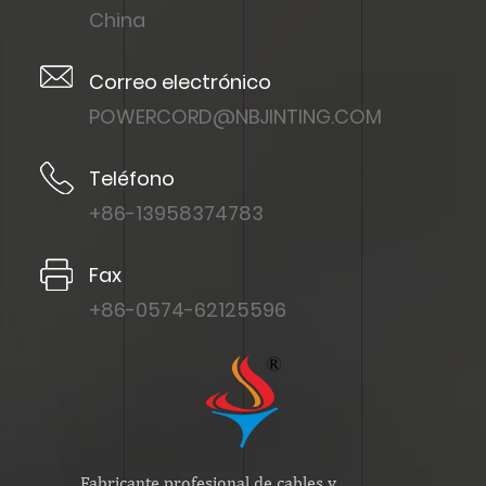
China
Correo electrónico
POWERCORD@NBJINTING.COM
Teléfono
+86-13958374783
Fax
+86-0574-62125596
Fabricante profesional de cables y