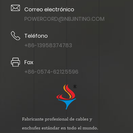
Correo electrónico
POWERCORD@NBJINTING.COM
Teléfono
+86-13958374783
Fax
+86-0574-62125596
Fabricante profesional de cables y
enchufes estándar en todo el mundo.